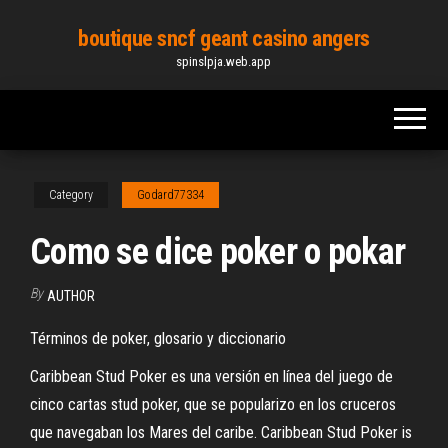
Skip
boutique sncf geant casino angers
to
spinslpja.web.app
the
content
Category
Godard77334
Como se dice poker o pokar
By
AUTHOR
Términos de poker, glosario y diccionario
Caribbean Stud Poker es una versión en línea del juego de
cinco cartas stud poker, que se popularizo en los cruceros
que navegaban los Mares del caribe. Caribbean Stud Poker is